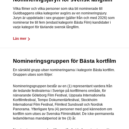
Vilka filmer och vilka personer som ska bli nominerade till
Guldbaggens olika kategorier avgörs av en nomineringsjury.
Juryn är uppdelade i sex grupper (gäller från och med 2026) som
nominerar tre till fem (endast kategorin Bästa Film) kandidater i
varje kategori för tävlande svensk långfilm.
Läs mer
Nomineringsgruppen för Bästa kortfilm
En särskild grupp utser nomineringarna i kategorin Bästa kortfilm.
Gruppen utses som följer:
Nomineringsgruppen består av en (1) representant vardera från
de ledande festivalerna i Sverige på kortfilmens område, för
närvarande Göteborg Film Festival, Uppsala Internationella
Kortfilmfestival, Tempo Dokumentärfestival, Stockholm
International Film Festival, Filmfest Sundsvall och Nordisk
Panorama. Ytterligare fyra (4) personer med god kännedom om
kortfilm som utses av Svenska Filminstitutet. De icke-permanenta
ledamöternas mandatperiod är tre (3) år.