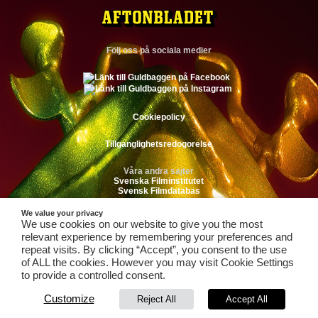
Följ oss på sociala medier
Cookiepolicy
Tillganglighetsredogorelse
Våra andra sajter
Svenska Filminstitutet
Svensk Filmdatabas
We value your privacy
We use cookies on our website to give you the most
relevant experience by remembering your preferences and
Till toppen av sidan
repeat visits. By clicking “Accept”, you consent to the use
of ALL the cookies. However you may visit Cookie Settings
to provide a controlled consent.
Customize
Reject All
Accept All