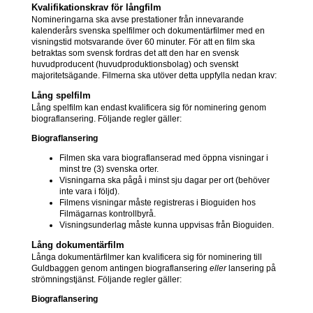
Kvalifikationskrav för långfilm
Nomineringarna ska avse prestationer från innevarande
kalenderårs svenska spelfilmer och dokumentärfilmer med en
visningstid motsvarande över 60 minuter. För att en film ska
betraktas som svensk fordras det att den har en svensk
huvudproducent (huvudproduktionsbolag) och svenskt
majoritetsägande. Filmerna ska utöver detta uppfylla nedan krav:
Lång spelfilm
Lång spelfilm kan endast kvalificera sig för nominering genom
biograflansering. Följande regler gäller:
Biograflansering
Filmen ska vara biograflanserad med öppna visningar i
minst tre (3) svenska orter.
Visningarna ska pågå i minst sju dagar per ort (behöver
inte vara i följd).
Filmens visningar måste registreras i Bioguiden hos
Filmägarnas kontrollbyrå.
Visningsunderlag måste kunna uppvisas från Bioguiden.
Lång dokumentärfilm
Långa dokumentärfilmer kan kvalificera sig för nominering till
Guldbaggen genom antingen biograflansering
eller
lansering på
strömningstjänst. Följande regler gäller:
Biograflansering