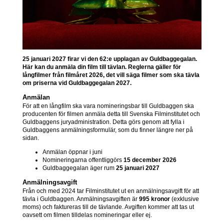
25 januari 2027 firar vi den 62:e upplagan av Guldbaggegalan.
Här kan du anmäla din film till tävlan. Reglerna gäller för
långfilmer från filmåret 2026, det vill säga filmer som ska tävla
om priserna vid Guldbaggegalan 2027.
Anmälan
För att en långfilm ska vara nomineringsbar till Guldbaggen ska
producenten för filmen anmäla detta till Svenska Filminstitutet och
Guldbaggens juryadministration. Detta görs genom att fylla i
Guldbaggens anmälningsformulär, som du finner längre ner på
sidan.
Anmälan öppnar i juni
Nomineringarna offentliggörs
15 december 2026
Guldbaggegalan äger rum
25 januari 2027
Anmälningsavgift
Från och med 2024 tar Filminstitutet ut en anmälningsavgift för att
tävla i Guldbaggen. Anmälningsavgiften är
995 kronor
(exklusive
moms) och faktureras till de tävlande. Avgiften kommer att tas ut
oavsett om filmen tilldelas nomineringar eller ej.