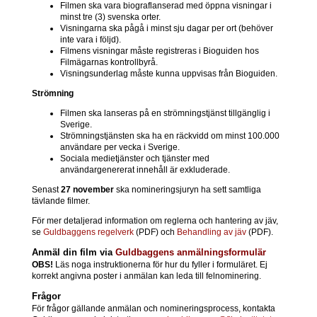
Filmen ska vara biograflanserad med öppna visningar i
minst tre (3) svenska orter.
Visningarna ska pågå i minst sju dagar per ort (behöver
inte vara i följd).
Filmens visningar måste registreras i Bioguiden hos
Filmägarnas kontrollbyrå.
Visningsunderlag måste kunna uppvisas från Bioguiden.
Strömning
Filmen ska lanseras på en strömningstjänst tillgänglig i
Sverige.
Strömningstjänsten ska ha en räckvidd om minst 100.000
användare per vecka i Sverige.
Sociala medietjänster och tjänster med
användargenererat innehåll är exkluderade.
Senast
27 november
ska nomineringsjuryn ha sett samtliga
tävlande filmer.
För mer detaljerad information om reglerna och hantering av jäv,
se
Guldbaggens regelverk
(PDF) och
Behandling av jäv
(PDF).
Anmäl din film via
Guldbaggens anmälningsformulär
OBS!
Läs noga instruktionerna för hur du fyller i formuläret. Ej
korrekt angivna poster i anmälan kan leda till felnominering.
Frågor
För frågor gällande anmälan och nomineringsprocess, kontakta