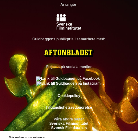
Arrangör:
Guldbaggens publikpris i samarbete med:
Följ oss på sociala medier
Cookiepolicy
Tillganglighetsredogorelse
Våra andra sajter
Svenska Filminstitutet
Svensk Filmdatabas
We value your privacy