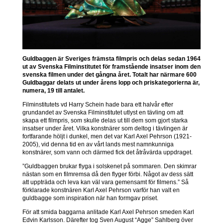
Guldbaggen är Sveriges främsta filmpris och delas sedan 1964
ut av Svenska Filminstitutet för framstående insatser inom den
svenska filmen under det gångna året. Totalt har närmare 600
Guldbaggar delats ut under årens lopp och priskategorierna är,
numera, 19 till antalet.
Filminstitutets vd Harry Schein hade bara ett halvår efter
grundandet av Svenska Filminstitutet utlyst en tävling om att
skapa ett filmpris, som skulle delas ut till dem som gjort starka
insatser under året. Vilka konstnärer som deltog i tävlingen är
fortfarande höljt i dunkel, men det var Karl Axel Pehrson (1921-
2005), vid denna tid en av vårt lands mest namnkunniga
konstnärer, som vann och därmed fick det åtråvärda uppdraget.
”Guldbaggen brukar flyga i solskenet på sommaren. Den skimrar
nästan som en filmremsa då den flyger förbi. Något av dess sätt
att uppträda och leva kan väl vara gemensamt för filmens.” Så
förklarade konstnären Karl Axel Pehrson varför han valt en
guldbagge som inspiration när han formgav priset.
För att smida baggarna anlitade Karl Axel Pehrson smeden Karl
Edvin Karlsson. Därefter tog Sven August “Agge” Sahlberg över