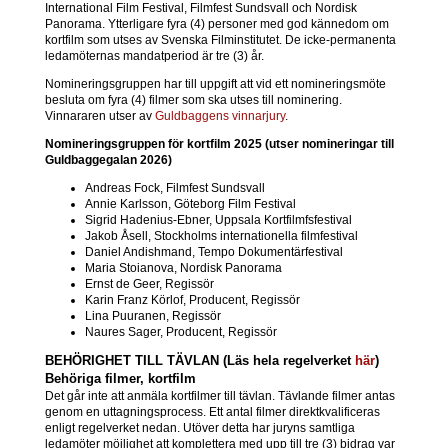
International Film Festival, Filmfest Sundsvall och Nordisk
Panorama. Ytterligare fyra (4) personer med god kännedom om
kortfilm som utses av Svenska Filminstitutet. De icke-permanenta
ledamöternas mandatperiod är tre (3) år.
Nomineringsgruppen har till uppgift att vid ett nomineringsmöte
besluta om fyra (4) filmer som ska utses till nominering.
Vinnararen utser av
Guldbaggens vinnarjury
.
Nomineringsgruppen för kortfilm 2025 (utser nomineringar till
Guldbaggegalan 2026)
Andreas Fock, Filmfest Sundsvall
Annie Karlsson, Göteborg Film Festival
Sigrid Hadenius-Ebner, Uppsala Kortfilmfsfestival
Jakob Åsell, Stockholms internationella filmfestival
Daniel Andishmand, Tempo Dokumentärfestival
Maria Stoianova, Nordisk Panorama
Ernst de Geer, Regissör
Karin Franz Körlof, Producent, Regissör
Lina Puuranen, Regissör
Naures Sager, Producent, Regissör
BEHÖRIGHET TILL TÄVLAN (Läs hela regelverket
här
)
Behöriga filmer, kortfilm
Det går inte att anmäla kortfilmer till tävlan. Tävlande filmer antas
genom en uttagningsprocess. Ett antal filmer direktkvalificeras
enligt regelverket nedan. Utöver detta har juryns samtliga
ledamöter möjlighet att komplettera med upp till tre (3) bidrag var