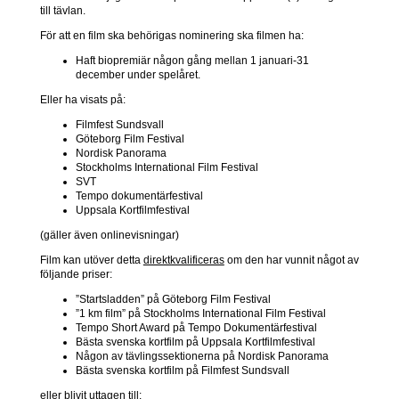
till tävlan.
För att en film ska behörigas nominering ska filmen ha:
Haft biopremiär någon gång mellan 1 januari-31
december under spelåret.
Eller ha visats på:
Filmfest Sundsvall
Göteborg Film Festival
Nordisk Panorama
Stockholms International Film Festival
SVT
Tempo dokumentärfestival
Uppsala Kortfilmfestival
(gäller även onlinevisningar)
Film kan utöver detta
direktkvalificeras
om den har vunnit något av
följande priser:
”Startsladden” på Göteborg Film Festival
”1 km film” på Stockholms International Film Festival
Tempo Short Award på Tempo Dokumentärfestival
Bästa svenska kortfilm på Uppsala Kortfilmfestival
Någon av tävlingssektionerna på Nordisk Panorama
Bästa svenska kortfilm på Filmfest Sundsvall
eller blivit uttagen till: