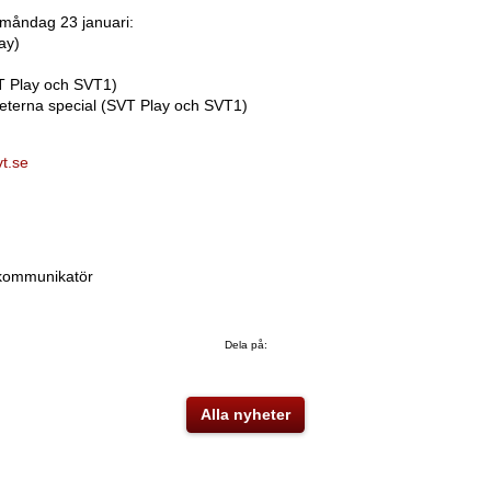
måndag 23 januari:
ay)
T Play och SVT1)
eterna special (SVT Play och SVT1)
t.se
 kommunikatör
Dela på:
Alla nyheter