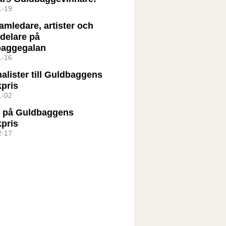
1-19
amledare, artister och
tdelare på
baggegalan
1-16
nalister till Guldbaggens
kpris
1-02
 på Guldbaggens
kpris
2-17