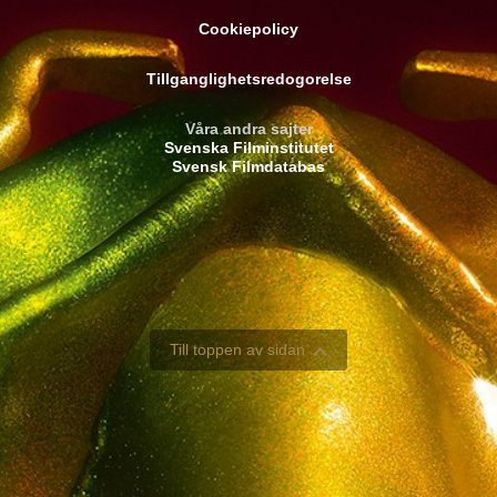
Cookiepolicy
Tillganglighetsredogorelse
Våra andra sajter
Svenska Filminstitutet
Svensk Filmdatabas
Till toppen av sidan