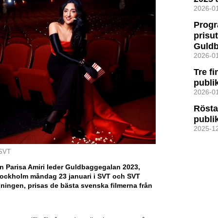
2026-0
Progr
prisu
Guld
2026-0
Tre fi
publi
2026-0
Rösta
publi
2025-1
 SVT
n Parisa Amiri leder Guldbaggegalan 2023,
Stockholm måndag 23 januari i SVT och SVT
dningen, prisas de bästa svenska filmerna från