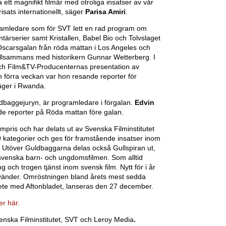
 ett magnifikt filmår med otroliga insatser av vår
sats internationellt, säger
Parisa Amiri
.
gramledare som för SVT lett en rad program om
tärserier samt Kristallen, Babel Bio och Tolvslaget
carsgalan från röda mattan i Los Angeles och
 tillsammans med historikern Gunnar Wetterberg. I
 och Film&TV-Producenternas presentation av
 förra veckan var hon resande reporter för
läger i Rwanda.
dbaggejuryn, är programledare i förgalan.
Edvin
e reporter på Röda mattan före galan.
mpris och har delats ut av Svenska Filminstitutet
9 kategorier och ges för framstående insatser inom
. Utöver Guldbaggarna delas också Gullspiran ut,
n svenska barn- och ungdomsfilmen. Som alltid
 och trogen tjänst inom svensk film. Nytt för i år
rvänder. Omröstningen bland årets mest sedda
ete med Aftonbladet, lanseras den 27 december.
er här
.
nska Filminstitutet, SVT och Leroy Media
.