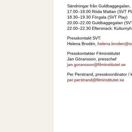
Sändningar från Guldbaggegalan, 
17.00–18.00 Röda Mattan (SVT Pl
18.30–19.30 Förgala (SVT Play)
20.00–22.00 Guldbaggegalan (SV
22.00–22.30 Eftersnack: Kulturnyh
Presskontakt SVT:
Helena Brodén,
helena.broden@sv
Presskontakter Filminstitutet
Jan Göransson, presschef
jan.goransson@filminstitutet.se
Per Perstrand, presskoordinator /
per.perstrand@filminstitutet.se