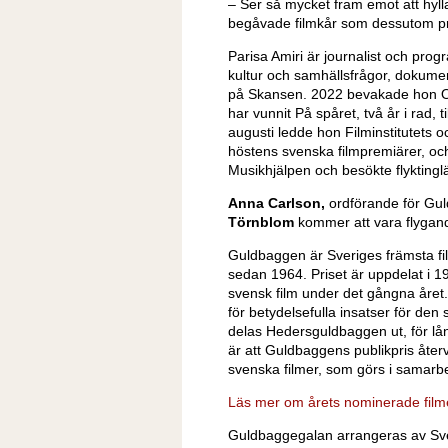
– Ser så mycket fram emot att hylla
begåvade filmkår som dessutom pri
Parisa Amiri är journalist och pro
kultur och samhällsfrågor, dokumen
på Skansen. 2022 bevakade hon Os
har vunnit På spåret, två år i rad,
augusti ledde hon Filminstitutets
höstens svenska filmpremiärer, och
Musikhjälpen och besökte flykting
Anna Carlson,
ordförande för Gul
Törnblom
kommer att vara flygand
Guldbaggen är Sveriges främsta fil
sedan 1964. Priset är uppdelat i 1
svensk film under det gångna året
för betydelsefulla insatser för de
delas Hedersguldbaggen ut, för lång
är att Guldbaggens publikpris åte
svenska filmer, som görs i samarb
Läs mer om årets nominerade film
Guldbaggegalan arrangeras av Sve