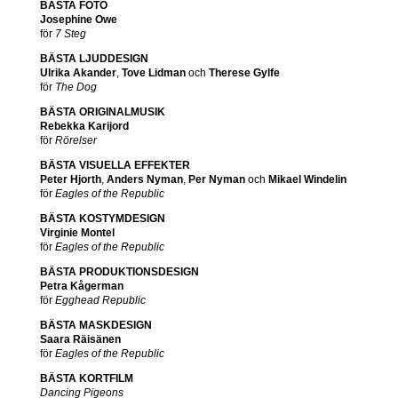
BÄSTA FOTO
Josephine Owe
för
7 Steg
BÄSTA LJUDDESIGN
Ulrika Akander
,
Tove Lidman
och
Therese Gylfe
för
The Dog
BÄSTA ORIGINALMUSIK
Rebekka Karijord
för
Rörelser
BÄSTA VISUELLA EFFEKTER
Peter Hjorth
,
Anders Nyman
,
Per Nyman
och
Mikael Windelin
för
Eagles of the Republic
BÄSTA KOSTYMDESIGN
Virginie Monte
l
för
Eagles of the Republic
BÄSTA PRODUKTIONSDESIGN
Petra Kågerman
för
Egghead Republic
BÄSTA MASKDESIGN
Saara Räisänen
för
Eagles of the Republic
BÄSTA KORTFILM
Dancing Pigeons