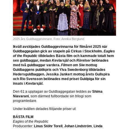
2025 års Guldbaggevinnare. Foto: Annika Berglund
Ikväll avslöjades Guldbaggevinnarna för filmåret 2025 när
Guldbaggegalan gick av stapeln på Cirkus i Stockholm.
Eagles
of the Republic
tilldelades Bästa film och kammade totalt hem
sex guldbaggar, medan
Kevlarsjäl
och
Rörelser
belönades
med två guldbaggar vardera.
Filmen om Siw
mottog
Guldbaggens publikpris och Ylva Swedenborg tilldelades
Hedersguldbaggen. Jessika Jankert mottog årets Gullspira
och Rio Svensson belönades med priset Guldpiga för sin
insats i
Kevlarsjäl
.
Den 61:a upplagan av Guldbaggegalan leddes av
Shima
Niavarani
, som därmed fullbordade sin trilogi som
programledare.
Under kvällen delades följande priser ut:
BÄSTA FILM
Eagles of the Republic
Producenter:
Linus Stöhr Torell
,
Johan Lindström
,
Linda