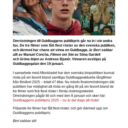
Omröstningen till Guldbaggens publikpris går nu in i sin andra
fas. De tre filmer som fått flest röster av den svenska publiken,
och därmed har chans att vinna en Guldbagge, är
Bert sabbar
allt
av Manuel Concha,
Filmen om Siw
av Stina Gardell
och
Gröna linjen
av Andreas Bjunér. Vinnaren avslöjas på
Guldbaggegalan den 19 januari.
I samarbete med Aftonbladet har den svenska biopubliken kunnat
rösta på sin favorit bland samtliga Guldbaggeaktuella långfilmer
från filmåret 2025 – totalt 47 titlar. Nu inleds finalomröstningen där
publiken har möjlighet att rösta en gång till på sin favorit bland de
tre filmer som fick flest röster i första röstningsskedet.
Omröstningen pågår till och med den 8 januari och sker här:
Guldbaggens publikpris 2025 – nu är det dags att rösta!
Följande tre filmer har fått flest röster, och gör därmed upp om
Guldbaggens publikpris:
Bert sabbar allt