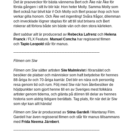
Det är praoveckor för bästa vännerna Bert och Åke när Åke för
första gången i sitt liv blir kär. Hon heter Molly. Samma Molly som
Bert också har blivit kär i! Och Molly och Bert praoar ihop och hon
verkar gilla honom. Och Åke vet ingenting! Svåra frågor, dilemman
och invecklade lögner staplas för att till slut brisera och Bert
riskerar att förlora både sin bäste vän och den stora kärleken.
Bert sabbar allt
är producerad av
Rebecka Lafrenz
och
Helena
Franck
/ FLX Feature.
Manuel Concha
har regisserat filmen
och
Tapio Leopold
står för manus.
────────────────────────────────
Filmen om Siw
Filmen om Siw
sätter artisten
Siw Malmkvist
i förarsätet och
besöker de platser och människor som haft betydelse för hennes
88-åriga liv och 70-åriga karriär. Det blir en nära och personlig
resa genom tid och rum. Följ med Siw när hon återbesöker de
höjdpunkter som gjort henne till en av Sveriges mest folkkära
artister genom tiderna, och glänta på dörren till delar av hennes
historia som aldrig tidigare berättats. Tag plats, för när det är Siw
som styr kan allt hända!
Filmen om Siw
är producerad av
Stina Gardell
/ Mantaray Film.
Gardell har även regisserat filmen och står för manus tillsammans
med
Frida Neema Järnbert
.
────────────────────────────────