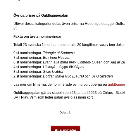
Övriga priser på Guldbaggegalan
Utöver dessa kategorier delas även priserna Hedersguldbagge, Gullspira
ut.
Fakta om årets nomineringar
Totalt 23 svenska filmer har nominerats. 20 långfilmer, varav fem dokumentär
9 st nomineringar:
Triangle of Sadness
7 st nomineringar:
Boy from Heaven
6 st nomineringar:
Bränn alla mina brev, Comedy Queen
och
Jag är Zlatan
4 st nomineringar:
Historjá – Stygn för Sápmi
3 st nomineringar:
Svart krabba
2 st nomineringar:
Döttrar, Maya Nilo (Laura)
och
UFO Sweden
Läs mer om filmerna, de nominerade och jurygrupperna på
guldbaggen.s
Guldbaggegalan går av stapeln den 23 januari 2023 på Cirkus i Stockholm
SVT Play. Vem som leder galan avslöjas inom kort.
Dela på:
Alla nyheter