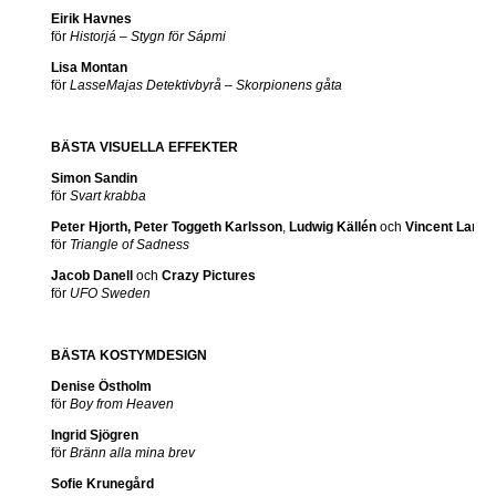
Eirik Havnes
för
Historjá – Stygn för Sápmi
Lisa Montan
för
LasseMajas Detektivbyrå – Skorpionens gåta
BÄSTA VISUELLA EFFEKTER
Simon Sandin
för
Svart krabba
Peter Hjorth, Peter Toggeth Karlsson
,
Ludwig Källén
och
Vincent Larss
för
Triangle of Sadness
Jacob Danell
och
Crazy Pictures
för
UFO Sweden
BÄSTA KOSTYMDESIGN
Denise Östholm
för
Boy from Heaven
Ingrid Sjögren
för
Bränn alla mina brev
Sofie Krunegård