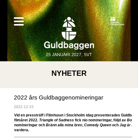
25 JANUARI 2027, SVT
NYHETER
2022 års Guldbaggenomineringar
2022-12-15
Vid en pressträff i Filmhuset i Stockholm idag presenterades Guldbag
filmåret 2022.
Triangle of Sadness
fick nio nomineringar, följd av
Boy f
nomineringar och
Bränn alla mina brev
,
Comedy Queen
och
Jag är Zla
vardera.