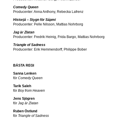
Comedy Queen
Producenter: Anna Anthony, Rebecka Lafrenz
Historjá – Stygn för Sápmi
Producenter: Pelle Nilsson, Mattias Nohrborg
Jag är Zlatan
Producenter: Fredrik Heinig, Frida Bargo, Mattias Nohrborg
Triangle
of
Sadness
Producenter: Erik Hemmendorff, Philippe Bober
BÄSTA REGI
Sanna Lenken
för
Comedy Queen
Tarik Saleh
för
Boy from Heaven
Jens Sjögren
för
Jag är Zlatan
Ruben Östlund
för
Triangle of Sadness