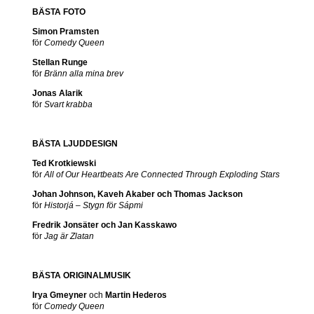
BÄSTA FOTO
Simon Pramsten
för
Comedy Queen
Stellan Runge
för
Bränn alla mina brev
Jonas Alarik
för
Svart krabba
BÄSTA LJUDDESIGN
Ted Krotkiewski
för
All of Our
Heartbeats
Are
Connected
Through
Exploding Stars
Johan Johnson, Kaveh Akaber och Thomas Jackson
för
Historjá – Stygn för Sápmi
Fredrik Jonsäter och Jan Kasskawo
för
Jag är Zlatan
BÄSTA ORIGINALMUSIK
Irya Gmeyner
och
Martin Hederos
för
Comedy Queen