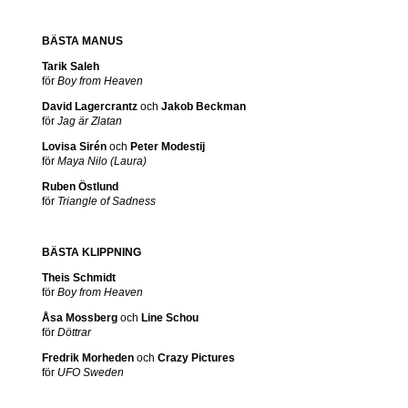
BÄSTA MANUS
Tarik Saleh
för
Boy from Heaven
David Lagercrantz
och
Jakob Beckman
för
Jag är Zlatan
Lovisa Sirén
och
Peter Modestij
för
Maya Nilo (Laura)
Ruben Östlund
för
Triangle of Sadness
BÄSTA KLIPPNING
Theis Schmidt
för
Boy from Heaven
Åsa Mossberg
och
Line Schou
för
Döttrar
Fredrik Morheden
och
Crazy Pictures
för
UFO Sweden