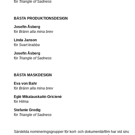
för
Triangle of Sadness
BÄSTA PRODUKTIONSDESIGN
Josefin Åsberg
för
Bränn alla mina brev
Linda Janson
för
Svart krabba
Josefin Åsberg
för
Triangle of Sadness
BÄSTA MASKDESIGN
Eva von Bahr
för
Bränn alla mina brev
Eglė Mikalauskaitė-Gricienė
för
Hilma
Stefanie Gredig
för
Triangle of Sadness
Särskilda nomineringsgrupper för kort- och dokumentärfilm har vid sina