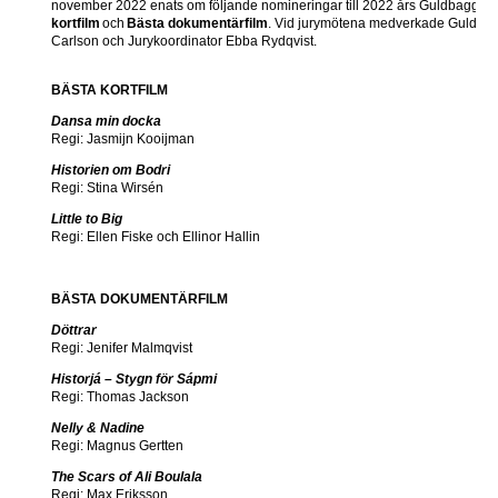
november 2022 enats om följande nomineringar till 2022 års Guldbaggar 
kortfilm
och
Bästa dokumentärfilm
. Vid jurymötena medverkade Guldba
Carlson och Jurykoordinator Ebba Rydqvist.
BÄSTA KORTFILM
Dansa min docka
Regi: Jasmijn Kooijman
Historien om Bodri
Regi: Stina Wirsén
Little to Big
Regi: Ellen Fiske och Ellinor Hallin
BÄSTA DOKUMENTÄRFILM
Döttrar
Regi: Jenifer Malmqvist
Historjá – Stygn för Sápmi
Regi: Thomas Jackson
Nelly & Nadine
Regi: Magnus Gertten
The Scars of Ali Boulala
Regi: Max Eriksson