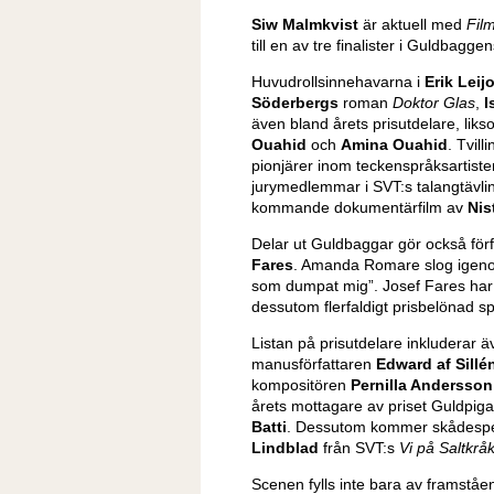
Siw Malmkvis
t
är aktuell med
Fil
till en av tre finalister i Guldbaggen
Huvudrollsinnehavarna i
Erik Lei
Söderbergs
roman
Doktor Glas
,
I
även bland årets prisutdelare, lik
Ouahid
och
Amina Ouahid
. Tvil
pionjärer inom teckenspråksartist
jurymedlemmar i SVT:s talangtävlin
kommande dokumentärfilm av
Nis
Delar ut Guldbaggar gör också för
Fares
. Amanda Romare slog igeno
som dumpat mig”. Josef Fares har 
dessutom flerfaldigt prisbelönad sp
Listan på prisutdelare inkluderar 
manusförfattaren
Edward af Sillé
kompositören
Pernilla Andersson
årets mottagare av priset Guldpiga
Batti
. Dessutom kommer skådesp
Lindblad
från SVT:s
Vi på Saltkr
Scenen fylls inte bara av framståe