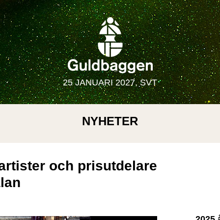
25 JANUARI 2027, SVT
NYHETER
rtister och prisutdelare
lan
2025 