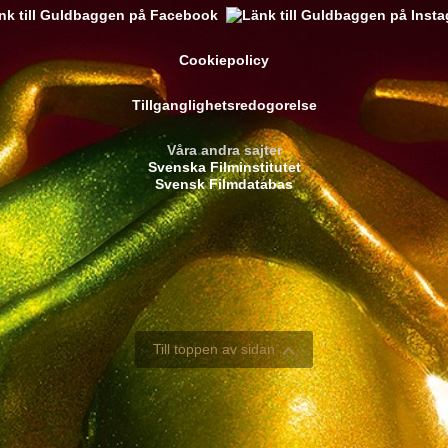
Cookiepolicy
Tillganglighetsredogorelse
Våra andra sajter
Svenska Filminstitutet
Svensk Filmdatabas
Till toppen av sidan