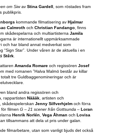
men om Siw
av
Stina Gardell
,
som röstades fram
s publikpris.
jonborgs
kommande filmatisering av
Hjalmar
sac Calmroth
och
Christian Fandango
, finns
som skådespelarna och multiartisterna
Jamila
lingarna är internationellt uppmärksammade
eri och har bland annat medverkat som
g “Sign Star”. Under våren är de aktuella i en
ti Stêrk
.
fattaren
Amanda Romare
och regissören
Josef
m med romanen ”Halva Malmö består av killar
totalt tre Guldbaggenomineringar och är
elutvecklare.
även bland andra regissören och
n
, rappartisten
Näääk
, artisten och
, skådespelerskan
Jenny Silfverhjelm
och förra
 för filmen
G – 21 scener från Gottsunda
–
Loran
elarna
Henrik Norlén
,
Vega Åhman
och
Lovisa
åkan
tillsammans att dela ut pris under galan.
nde filmarbetare, utan som vanligt bjuds det också