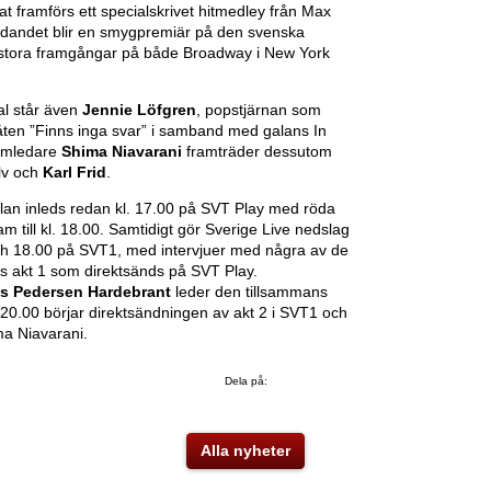
 framförs ett specialskrivet hitmedley från Max
ädandet blir en smygpremiär på den svenska
 stora framgångar på både Broadway i New York
al står även
Jennie Löfgren
, popstjärnan som
 låten ”Finns inga svar” i samband med galans In
amledare
Shima Niavarani
framträder dessutom
lv och
Karl Frid
.
an inleds redan kl. 17.00 på SVT Play med röda
am till kl. 18.00. Samtidigt gör Sverige Live nedslag
ch 18.00 på SVT1, med intervjuer med några av de
ns akt 1 som direktsänds på SVT Play.
s Pedersen Hardebrant
leder den tillsammans
 20.00 börjar direktsändningen av akt 2 i SVT1 och
a Niavarani.
Dela på:
Alla nyheter