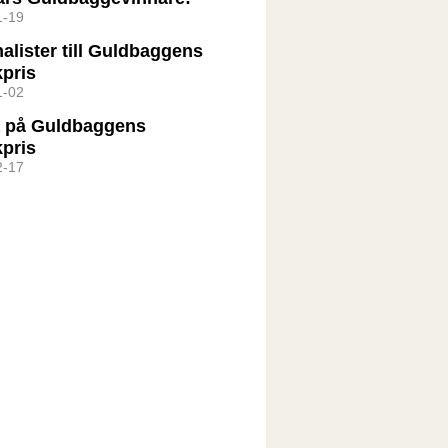
1-19
nalister till Guldbaggens
kpris
1-02
 på Guldbaggens
kpris
2-17