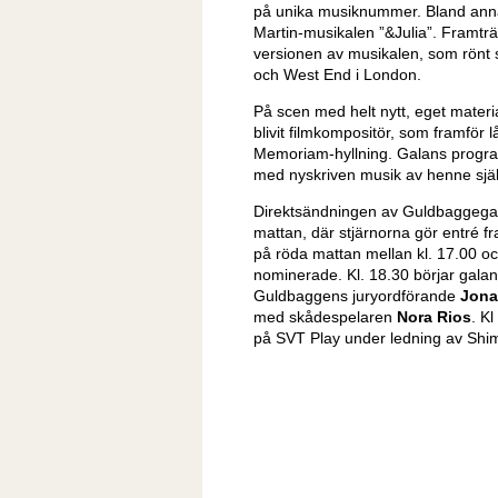
på unika musiknummer. Bland annat
Martin-musikalen ”&Julia”. Framtr
versionen av musikalen, som rönt
och West End i London.
På scen med helt nytt, eget materi
blivit filmkompositör, som framför
Memoriam-hyllning. Galans progr
med nyskriven musik av henne sjä
Direktsändningen av Guldbaggegal
mattan, där stjärnorna gör entré fr
på röda mattan mellan kl. 17.00 o
nominerade. Kl. 18.30 börjar gala
Guldbaggens juryordförande
Jona
med skådespelaren
Nora Rios
.
Kl
på SVT Play under ledning av Shim