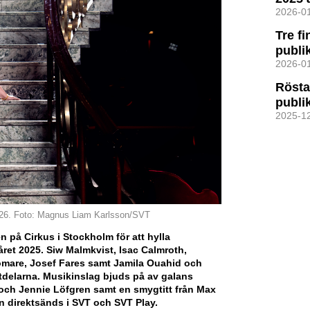
2026-0
Tre fi
publi
2026-0
Rösta
publi
2025-1
026. Foto: Magnus Liam Karlsson/SVT
på Cirkus i Stockholm för att hylla
året 2025. Siw Malmkvist, Isac Calmroth,
mare, Josef Fares samt Jamila Ouahid och
tdelarna.
Musikinslag bjuds på av galans
och Jennie Löfgren samt en smygtitt från Max
n direktsänds i SVT och SVT Play.