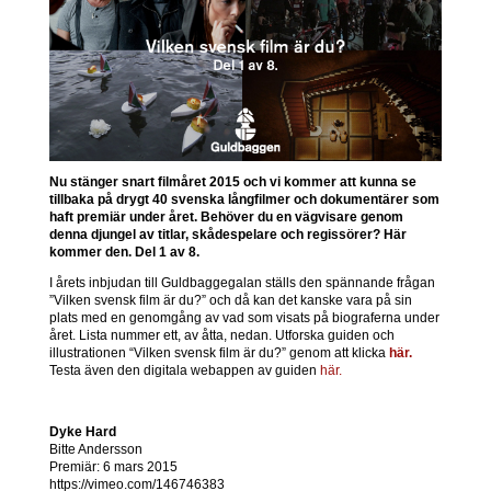
Nu stänger snart filmåret 2015 och vi kommer att kunna se
tillbaka på drygt 40 svenska långfilmer och dokumentärer som
haft premiär under året. Behöver du en vägvisare genom
denna djungel av titlar, skådespelare och regissörer? Här
kommer den. Del 1 av 8.
I årets inbjudan till Guldbaggegalan ställs den spännande frågan
”Vilken svensk film är du?” och då kan det kanske vara på sin
plats med en genomgång av vad som visats på biograferna under
året. Lista nummer ett, av åtta, nedan. Utforska guiden och
illustrationen “Vilken svensk film är du?” genom att klicka
här.
Testa även den digitala webappen av guiden
här.
Dyke Hard
Bitte Andersson
Premiär: 6 mars 2015
https://vimeo.com/146746383