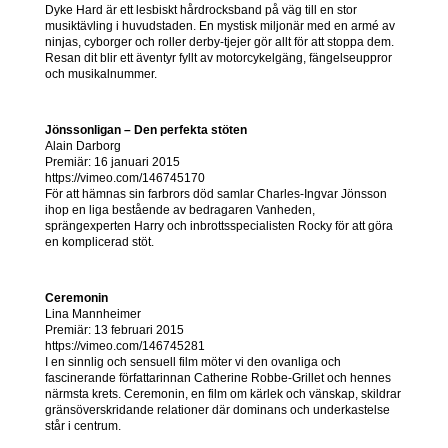
Dyke Hard är ett lesbiskt hårdrocksband på väg till en stor
musiktävling i huvudstaden. En mystisk miljonär med en armé av
ninjas, cyborger och roller derby-tjejer gör allt för att stoppa dem.
Resan dit blir ett äventyr fyllt av motorcykelgäng, fängelseuppror
och musikalnummer.
Jönssonligan – Den perfekta stöten
Alain Darborg
Premiär: 16 januari 2015
https://vimeo.com/146745170
För att hämnas sin farbrors död samlar Charles-Ingvar Jönsson
ihop en liga bestående av bedragaren Vanheden,
sprängexperten Harry och inbrottsspecialisten Rocky för att göra
en komplicerad stöt.
Ceremonin
Lina Mannheimer
Premiär: 13 februari 2015
https://vimeo.com/146745281
I en sinnlig och sensuell film möter vi den ovanliga och
fascinerande författarinnan Catherine Robbe-Grillet och hennes
närmsta krets. Ceremonin, en film om kärlek och vänskap, skildrar
gränsöverskridande relationer där dominans och underkastelse
står i centrum.