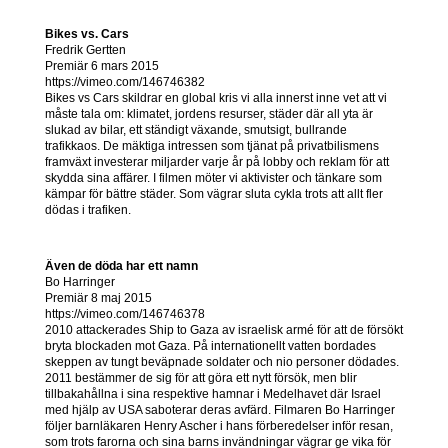
Bikes vs. Cars
Fredrik Gertten
Premiär 6 mars 2015
https://vimeo.com/146746382
Bikes vs Cars skildrar en global kris vi alla innerst inne vet att vi
måste tala om: klimatet, jordens resurser, städer där all yta är
slukad av bilar, ett ständigt växande, smutsigt, bullrande
trafikkaos. De mäktiga intressen som tjänat på privatbilismens
framväxt investerar miljarder varje år på lobby och reklam för att
skydda sina affärer. I filmen möter vi aktivister och tänkare som
kämpar för bättre städer. Som vägrar sluta cykla trots att allt fler
dödas i trafiken.
Även de döda har ett namn
Bo Harringer
Premiär 8 maj 2015
https://vimeo.com/146746378
2010 attackerades Ship to Gaza av israelisk armé för att de försökt
bryta blockaden mot Gaza. På internationellt vatten bordades
skeppen av tungt beväpnade soldater och nio personer dödades.
2011 bestämmer de sig för att göra ett nytt försök, men blir
tillbakahållna i sina respektive hamnar i Medelhavet där Israel
med hjälp av USA saboterar deras avfärd. Filmaren Bo Harringer
följer barnläkaren Henry Ascher i hans förberedelser inför resan,
som trots farorna och sina barns invändningar vägrar ge vika för