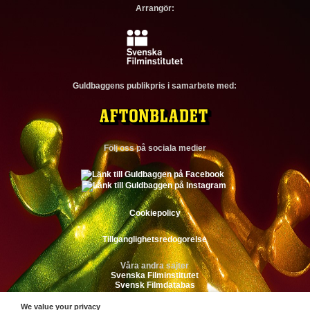
Arrangör:
Guldbaggens publikpris i samarbete med:
Följ oss på sociala medier
Cookiepolicy
Tillganglighetsredogorelse
Våra andra sajter
Svenska Filminstitutet
Svensk Filmdatabas
We value your privacy