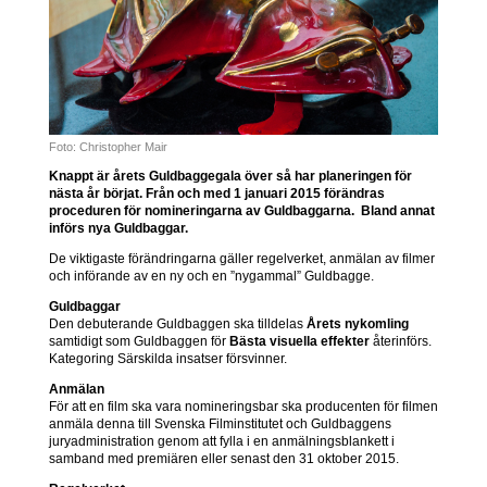
Foto: Christopher Mair
Knappt är årets Guldbaggegala över så har planeringen för
nästa år börjat. Från och med 1 januari 2015 förändras
proceduren för nomineringarna av Guldbaggarna. Bland annat
införs nya Guldbaggar.
De viktigaste förändringarna gäller regelverket, anmälan av filmer
och införande av en ny och en ”nygammal” Guldbagge.
Guldbaggar
Den debuterande Guldbaggen ska tilldelas
Årets
nykomling
samtidigt som Guldbaggen för
Bästa visuella effekter
återinförs.
Kategoring Särskilda insatser försvinner.
Anmälan
För att en film ska vara nomineringsbar ska producenten för filmen
anmäla denna till Svenska Filminstitutet och Guldbaggens
juryadministration genom att fylla i en anmälningsblankett i
samband med premiären eller senast den 31 oktober 2015.