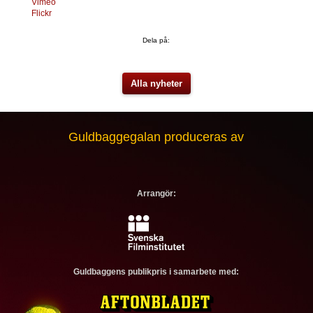
Vimeo
Flickr
Dela på:
Alla nyheter
Guldbaggegalan produceras av
Arrangör:
Guldbaggens publikpris i samarbete med: