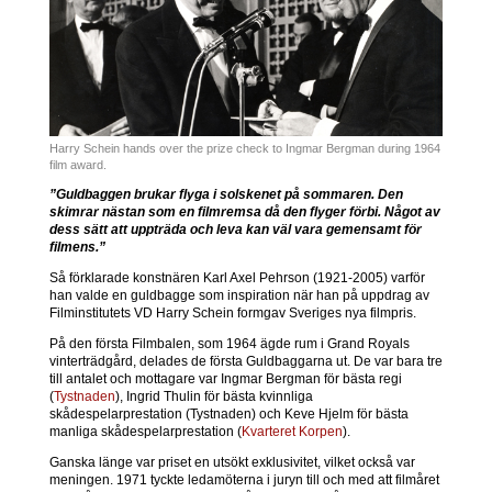
Harry Schein hands over the prize check to Ingmar Bergman during 1964
film award.
”Guldbaggen brukar flyga i solskenet på sommaren. Den
skimrar nästan som en filmremsa då den flyger förbi. Något av
dess sätt att uppträda och leva kan väl vara gemensamt för
filmens.”
Så förklarade konstnären Karl Axel Pehrson (1921-2005) varför
han valde en guldbagge som inspiration när han på uppdrag av
Filminstitutets VD Harry Schein formgav Sveriges nya filmpris.
På den första Filmbalen, som 1964 ägde rum i Grand Royals
vinterträdgård, delades de första Guldbaggarna ut. De var bara tre
till antalet och mottagare var Ingmar Bergman för bästa regi
(
Tystnaden
), Ingrid Thulin för bästa kvinnliga
skådespelarprestation (Tystnaden) och Keve Hjelm för bästa
manliga skådespelarprestation (
Kvarteret Korpen
).
Ganska länge var priset en utsökt exklusivitet, vilket också var
meningen. 1971 tyckte ledamöterna i juryn till och med att filmåret