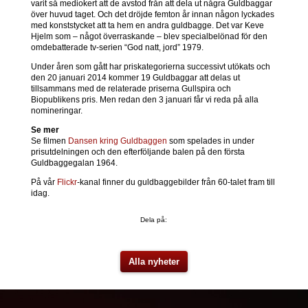
varit så mediokert att de avstod från att dela ut några Guldbaggar
över huvud taget. Och det dröjde femton år innan någon lyckades
med konststycket att ta hem en andra guldbagge. Det var Keve
Hjelm som – något överraskande – blev specialbelönad för den
omdebatterade tv-serien “God natt, jord” 1979.
Under åren som gått har priskategorierna successivt utökats och
den 20 januari 2014 kommer 19 Guldbaggar att delas ut
tillsammans med de relaterade priserna Gullspira och
Biopublikens pris. Men redan den 3 januari får vi reda på alla
nomineringar.
Se mer
Se filmen
Dansen kring Guldbaggen
som spelades in under
prisutdelningen och den efterföljande balen på den första
Guldbaggegalan 1964.
På vår
Flickr
-kanal finner du guldbaggebilder från 60-talet fram till
idag.
Dela på:
Alla nyheter