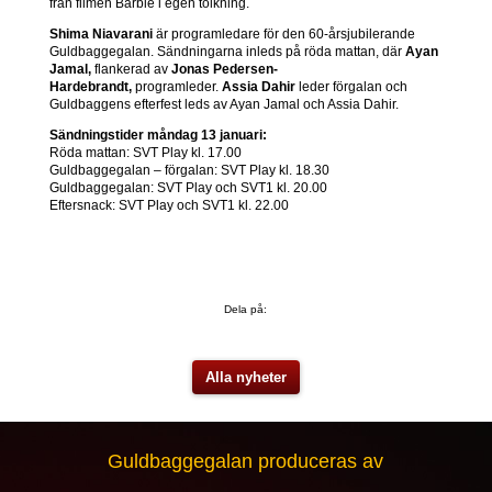
från filmen Barbie i egen tolkning.
Shima Niavarani
är programledare för den 60-årsjubilerande
Guldbaggegalan. Sändningarna inleds på röda mattan, där
Ayan
Jamal,
flankerad av
Jonas Pedersen-
Hardebrandt,
programleder.
Assia Dahir
leder förgalan och
Guldbaggens efterfest leds av Ayan Jamal och Assia Dahir.
Sändningstider måndag 13 januari:
Röda mattan: SVT Play kl. 17.00
Guldbaggegalan – förgalan: SVT Play kl. 18.30
Guldbaggegalan: SVT Play och SVT1 kl. 20.00
Eftersnack: SVT Play och SVT1 kl. 22.00
Dela på:
Alla nyheter
Guldbaggegalan produceras av