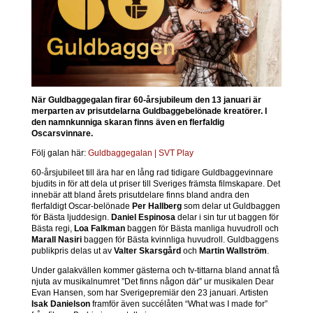
När Guldbaggegalan firar 60-årsjubileum den 13 januari är
merparten av prisutdelarna Guldbaggebelönade kreatörer. I
den namnkunniga skaran finns även en flerfaldig
Oscarsvinnare.
Följ galan här:
Guldbaggegalan | SVT Play
60-årsjubileet till ära har en lång rad tidigare Guldbaggevinnare
bjudits in för att dela ut priser till Sveriges främsta filmskapare. Det
innebär att bland årets prisutdelare finns bland andra den
flerfaldigt Oscar-belönade
Per Hallberg
som delar ut Guldbaggen
för Bästa ljuddesign.
Daniel Espinosa
delar i sin tur ut baggen för
Bästa regi,
Loa Falkman
baggen för Bästa manliga huvudroll och
Marall Nasiri
baggen för Bästa kvinnliga huvudroll. Guldbaggens
publikpris delas ut av
Valter Skarsgård
och
Martin Wallström
.
Under galakvällen kommer gästerna och tv-tittarna bland annat få
njuta av musikalnumret ”Det finns någon där” ur musikalen Dear
Evan Hansen, som har Sverigepremiär den 23 januari. Artisten
Isak
Danielson
framför även succélåten “What was I made for”