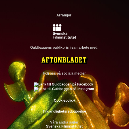
Arrangör:
Guldbaggens publikpris i samarbete med:
Följ oss på sociala medier
Cookiepolicy
Tillganglighetsredogorelse
Våra andra sajter
Svenska Filminstitutet