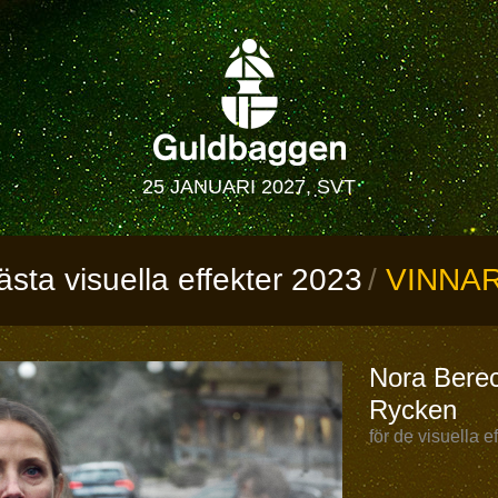
25 JANUARI 2027, SVT
ästa visuella effekter 2023
VINNA
Nora Bere
Rycken
för de visuella 