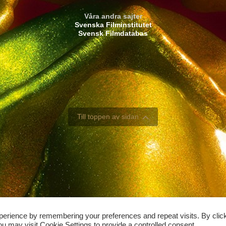
Våra andra sajter
Svenska Filminstitutet
Svensk Filmdatabas
Till toppen av sidan
perience by remembering your preferences and repeat visits. By clic
u may visit Cookie Settings to provide a controlled consent.