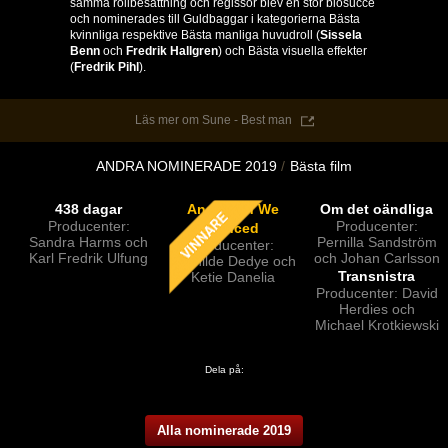
samma rollbesättning och regissör blev en stor biosuccé
och nominerades till Guldbaggar i kategorierna Bästa
kvinnliga respektive Bästa manliga huvudroll (
Sissela
Benn
och
Fredrik Hallgren
) och Bästa visuella effekter
(
Fredrik Pihl
).
Läs mer om Sune - Best man
ANDRA NOMINERADE 2019
Bästa film
438 dagar
And Then We
Om det oändliga
Producenter:
Producenter:
Danced
Sandra Harms och
Pernilla Sandström
Producenter:
Karl Fredrik Ulfung
och Johan Carlsson
Mathilde Dedye och
Transnistra
Ketie Danelia
Producenter: David
Herdies och
Michael Krotkiewski
Dela på:
Alla nominerade 2019