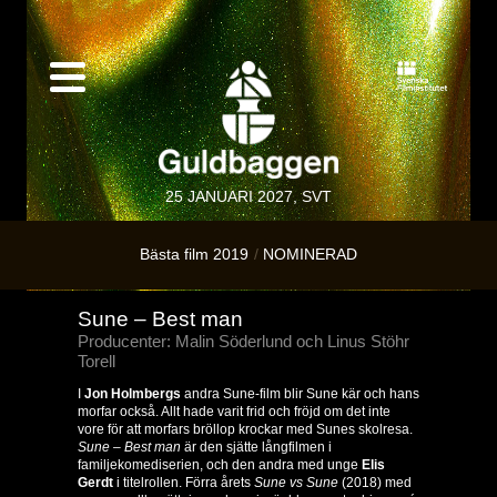
25 JANUARI 2027, SVT
Bästa film 2019
NOMINERAD
Sune – Best man
Producenter: Malin Söderlund och Linus Stöhr
Torell
I
Jon Holmbergs
andra Sune-film blir Sune kär och hans
morfar också. Allt hade varit frid och fröjd om det inte
vore för att morfars bröllop krockar med Sunes skolresa.
Sune – Best man
är den sjätte långfilmen i
familjekomediserien, och den andra med unge
Elis
Gerdt
i titelrollen. Förra årets
Sune vs Sune
(2018) med