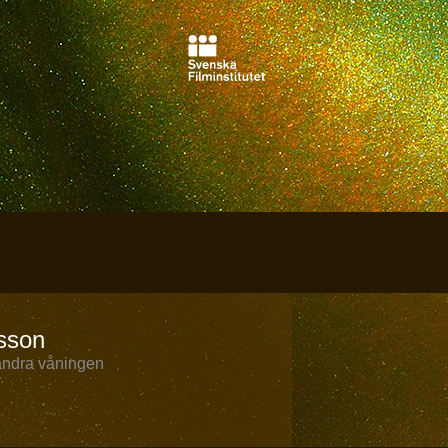
sson
 andra våningen