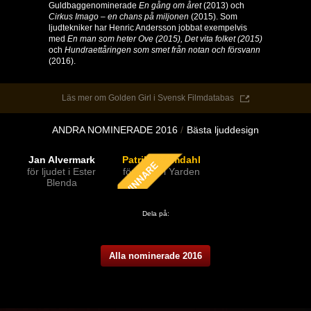
Guldbaggenominerade
En gång
om året
(2013) och
Cirkus Imago – en chans på miljonen
(2015). Som
ljudtekniker har Henric Andersson jobbat exempelvis
med
En man som heter Ove (2015), Det vita folket (2015)
och
Hundraettåringen som smet från notan och försvann
(2016).
Läs mer om Golden Girl i Svensk Filmdatabas
ANDRA NOMINERADE 2016
Bästa ljuddesign
Jan Alvermark
Patrik Strömdahl
för ljudet i Ester
för ljudet i Yarden
Blenda
Dela på:
Alla nominerade 2016