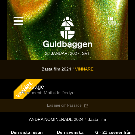
25 JANUARI 2027, SVT
Bästa film 2024
VINNARE
Passage
Producent: Mathilde Dedye
Läs mer om Passage
ANDRA NOMINERADE 2024
Bästa film
Den sista resan
Den svenska
G - 21 scener från