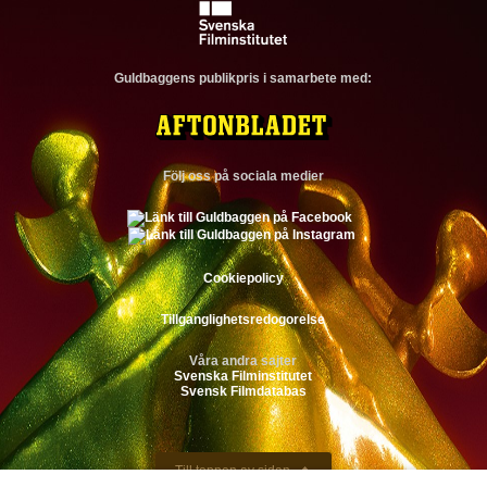
Guldbaggens publikpris i samarbete med:
Följ oss på sociala medier
Cookiepolicy
Tillganglighetsredogorelse
Våra andra sajter
Svenska Filminstitutet
Svensk Filmdatabas
Till toppen av sidan