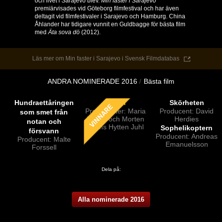
och livet i Sarajevo blev.
Min faster i Sarajevo
premiärvisades vid Göteborg filmfestival och har även
deltagit vid filmfestivaler i Sarajevo och Hamburg. China
Åhlander har tidigare vunnit en Guldbagge för bästa film
med
Äta sova dö
(2012).
Läs mer om Min faster i Sarajevo i Svensk Filmdatabas
ANDRA NOMINERADE 2016
Bästa film
Hundraettåringen
Jätten
Skörheten
Producenter: Maria
Producent: David
som smet från
Dahlin och Morten
Herdies
notan och
Kjems Hytten Juhl
Sophelikoptern
försvann
Producent: Andreas
Producent: Malte
Emanuelsson
Forssell
Dela på:
Alla nominerade 2016