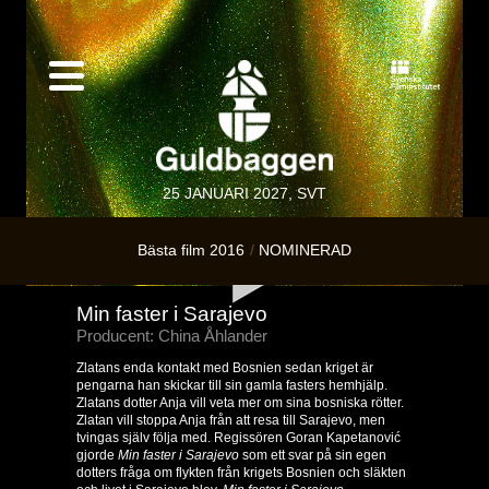
25 JANUARI 2027, SVT
Bästa film 2016
NOMINERAD
Min faster i Sarajevo
Producent: China Åhlander
Zlatans enda kontakt med Bosnien sedan kriget är
pengarna han skickar till sin gamla fasters hemhjälp.
Zlatans dotter Anja vill veta mer om sina bosniska rötter.
Zlatan vill stoppa Anja från att resa till Sarajevo, men
tvingas själv följa med. Regissören Goran Kapetanović
gjorde
Min faster i Sarajevo
som ett svar på sin egen
dotters fråga om flykten från krigets Bosnien och släkten