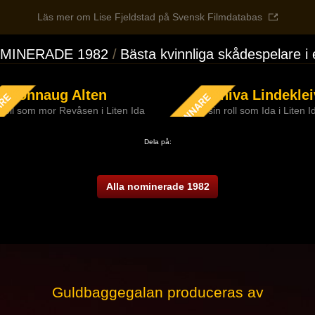
Läs mer om Lise Fjeldstad på Svensk Filmdatabas
MINERADE 1982
Bästa kvinnliga skådespelare i 
Rønnaug Alten
Sunniva Lindeklei
n roll som mor Revåsen i Liten Ida
för sin roll som Ida i Liten I
Dela på:
Alla nominerade 1982
Guldbaggegalan produceras av