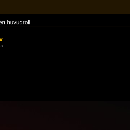
en huvudroll
v
da