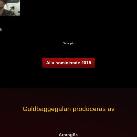
ck
Dela på:
Alla nominerade 2019
Guldbaggegalan produceras av
Arrangör: