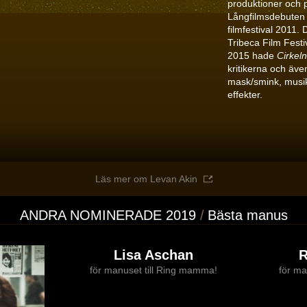
produktioner och
Långfilmsdebute
filmfestival 2011.
Tribeca Film Festi
2015 hade
Cirkeln
kritikerna och äv
mask/smink, musi
effekter.
Läs mer om Levan Akin
ANDRA NOMINERADE 2019
Bästa manus
Lisa Aschan
R
för manuset till Ring mamma!
för ma