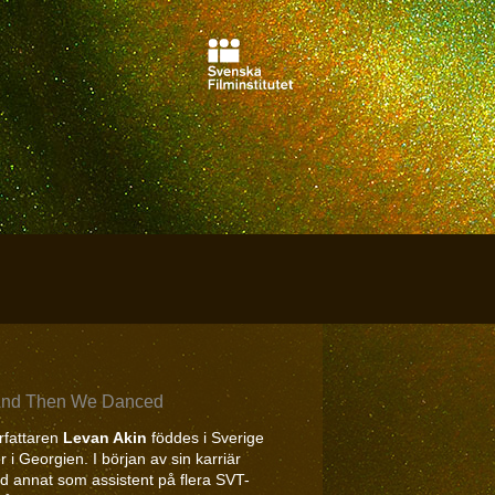
l And Then We Danced
rfattaren
Levan Akin
föddes i Sverige
 i Georgien. I början av sin karriär
d annat som assistent på flera SVT-