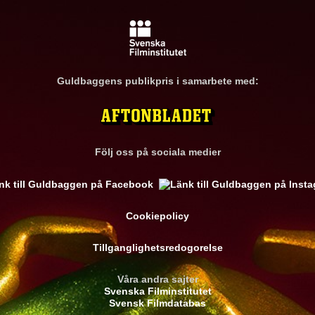
Guldbaggens publikpris i samarbete med:
Följ oss på sociala medier
Cookiepolicy
Tillganglighetsredogorelse
Våra andra sajter
Svenska Filminstitutet
Svensk Filmdatabas