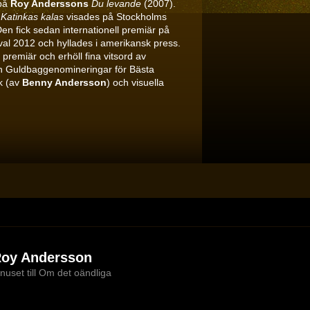
 på
Roy Anderssons
Du levande
(2007).
n
Katinkas kalas
visades på Stockholms
 Den fick sedan internationell premiär på
val 2012 och hyllades i amerikansk press.
premiär och erhöll fina vitsord av
en Guldbaggenomineringar för Bästa
k (av
Benny Andersson
) och visuella
oy Andersson
nuset till Om det oändliga