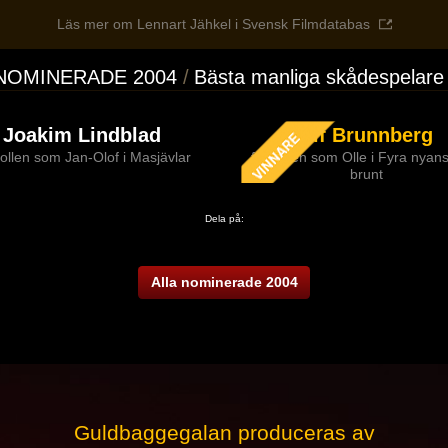
Läs mer om Lennart Jähkel i Svensk Filmdatabas
NOMINERADE 2004
Bästa manliga skådespelare i
Joakim Lindblad
Ulf Brunnberg
rollen som Jan-Olof i Masjävlar
för rollen som Olle i Fyra nyan
brunt
Dela på:
Alla nominerade 2004
Guldbaggegalan produceras av