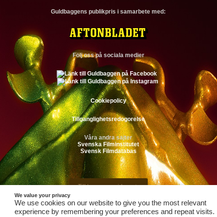
Guldbaggens publikpris i samarbete med:
Följ oss på sociala medier
Cookiepolicy
Tillganglighetsredogorelse
Våra andra sajter
Svenska Filminstitutet
Svensk Filmdatabas
Till toppen av sidan
We value your privacy
We use cookies on our website to give you the most relevant
experience by remembering your preferences and repeat visits.