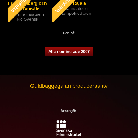
Frida Hallberg och
Kimmo Rajala
för sina insatser i
Pär Brundin
Arn: tempelriddaren
för sina insatser i
Kid Svensk
Dela på:
Alla nominerade 2007
Guldbaggegalan produceras av
Arrangör: