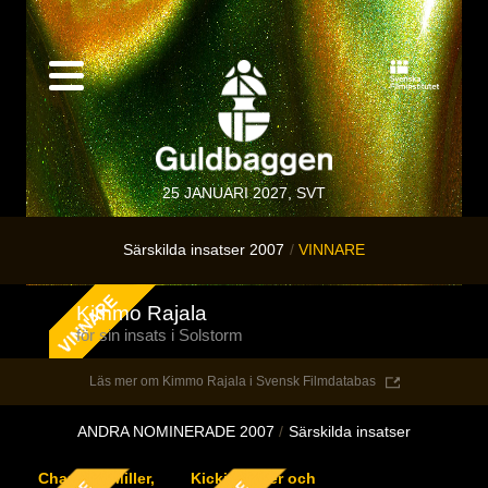
25 JANUARI 2027, SVT
Särskilda insatser 2007
VINNARE
Kimmo Rajala
för sin insats i Solstorm
Läs mer om Kimmo Rajala i Svensk Filmdatabas
ANDRA NOMINERADE 2007
Särskilda insatser
Charlotta Miller,
Kicki Ilander och