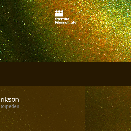
E
rikson
 torpeden