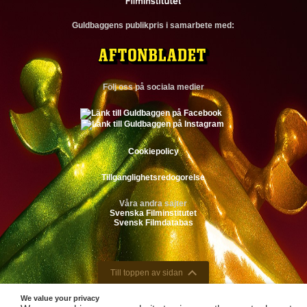
Guldbaggens publikpris i samarbete med:
Följ oss på sociala medier
Cookiepolicy
Tillganglighetsredogorelse
Våra andra sajter
Svenska Filminstitutet
Svensk Filmdatabas
Till toppen av sidan
We value your privacy