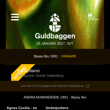
25 JANUARI 2027, SVT
Bästa film 1991
VINNARE
Il Capitano
Producent: Göran Setterberg
Läs mer om Il Capitano på Svensk Filmdatabas
ANDRA NOMINERADE 1991
Bästa film
Agnes Cecilia - en
Underjordens