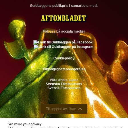
Guldbaggens publikpris i samarbete med:
Följ oss på sociala medier
Cookiepolicy
Tillganglighetsredogorelse
Våra andra sajter
Svenska Filminstitutet
Svensk Filmdatabas
Till toppen av sidan
We value your privacy