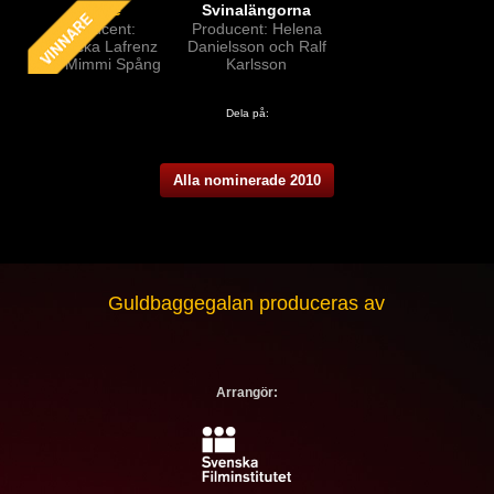
Sebbe
Svinalängorna
Producent:
Producent: Helena
Rebecka Lafrenz
Danielsson och Ralf
och Mimmi Spång
Karlsson
Dela på:
Alla nominerade 2010
Guldbaggegalan produceras av
Arrangör: