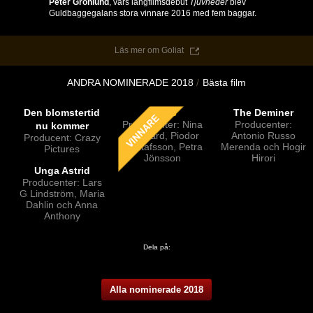
Peter Grönlund
, vars långfilmsdebut
Tjuvheder
blev
Guldbaggegalans stora vinnare 2016 med fem baggar.
Läs mer om Goliat
ANDRA NOMINERADE 2018
Bästa film
Den blomstertid
Gräns
The Deminer
Producenter: Nina
Producenter:
nu kommer
Bisgaard, Piodor
Antonio Russo
Producent: Crazy
Gustafsson, Petra
Merenda och Hogir
Pictures
Jönsson
Hirori
Unga Astrid
Producenter: Lars
G Lindström, Maria
Dahlin och Anna
Anthony
Dela på:
Alla nominerade 2018