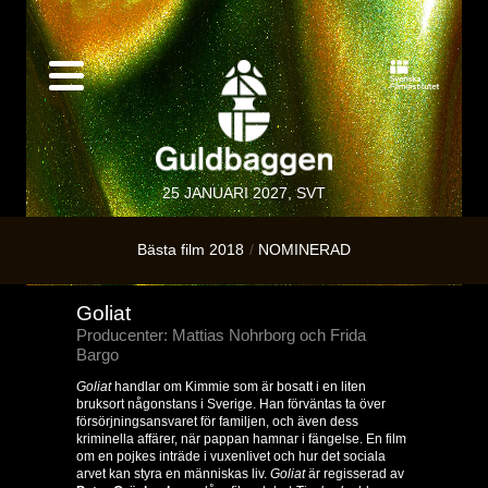
25 JANUARI 2027, SVT
Bästa film 2018
NOMINERAD
Goliat
Producenter: Mattias Nohrborg och Frida
Bargo
Goliat
handlar om Kimmie som är bosatt i en liten
bruksort någonstans i Sverige. Han förväntas ta över
försörjningsansvaret för familjen, och även dess
kriminella affärer, när pappan hamnar i fängelse. En film
om en pojkes inträde i vuxenlivet och hur det sociala
arvet kan styra en människas liv.
Goliat
är regisserad av