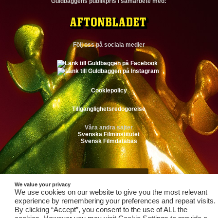
Guldbaggens publikpris i samarbete med:
Följ oss på sociala medier
Cookiepolicy
Tillganglighetsredogorelse
Våra andra sajter
Svenska Filminstitutet
Svensk Filmdatabas
Till toppen av sidan
We value your privacy
We use cookies on our website to give you the most relevant
experience by remembering your preferences and repeat visits.
By clicking “Accept”, you consent to the use of ALL the