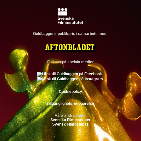
Guldbaggens publikpris i samarbete med:
Följ oss på sociala medier
Cookiepolicy
Tillganglighetsredogorelse
Våra andra sajter
Svenska Filminstitutet
Svensk Filmdatabas