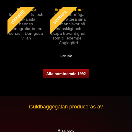
Anna Asp
Ernst Günther
för utsökt tids- och
för hans förmåga
formkänsla i
att porträttera sina
hennes
medmänniskor så
scenografiarbeten,
mänskligt och
senast i Den goda
skapa trovärdighet,
viljan
som till exempel i
Änglagård
Dela på:
Alla nominerade 1992
Guldbaggegalan produceras av
Arrangör: