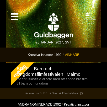
25 JANUARI 2027, SVT
Kreativa insatser 1992
VINNARE
BUFF – Barn och
Ungdomsfilmfestivalen i Malmö
för entusiastiskt arbete med att sprida bra film
till barn och ungdom
Läs mer om BUFF på Svensk Filmdatabas
ANDRA NOMINERADE 1992
Kreativa insatser