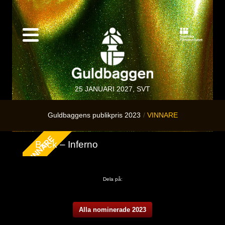
25 JANUARI 2027, SVT
Guldbaggens publikpris 2023
VINNARE
Beck – Inferno
Dela på:
Alla nominerade 2023