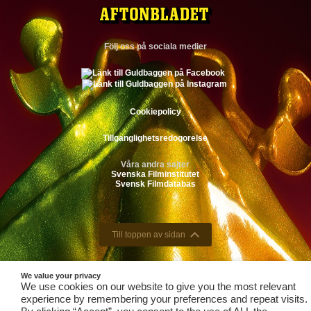
Följ oss på sociala medier
Cookiepolicy
Tillganglighetsredogorelse
Våra andra sajter
Svenska Filminstitutet
Svensk Filmdatabas
Till toppen av sidan
We value your privacy
We use cookies on our website to give you the most relevant
experience by remembering your preferences and repeat visits.