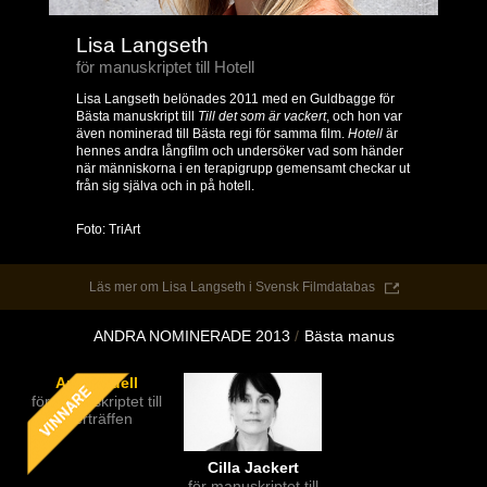
Lisa Langseth
för manuskriptet till Hotell
Lisa Langseth belönades 2011 med en Guldbagge för
Bästa manuskript till
Till det som är vackert
, och hon var
även nominerad till Bästa regi för samma film.
Hotell
är
hennes andra långfilm och undersöker vad som händer
när människorna i en terapigrupp gemensamt checkar ut
från sig själva och in på hotell.
Foto: TriArt
Läs mer om Lisa Langseth i Svensk Filmdatabas
ANDRA NOMINERADE 2013
Bästa manus
Anna Odell
för manuskriptet till
Återträffen
Cilla Jackert
för manuskriptet till