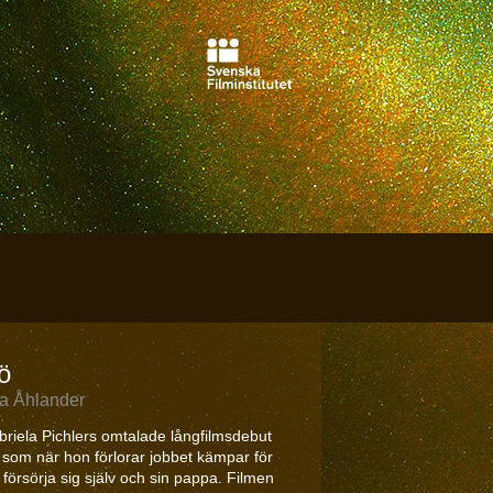
ö
a Åhlander
riela Pichlers omtalade långfilmsdebut
som när hon förlorar jobbet kämpar för
 försörja sig själv och sin pappa. Filmen