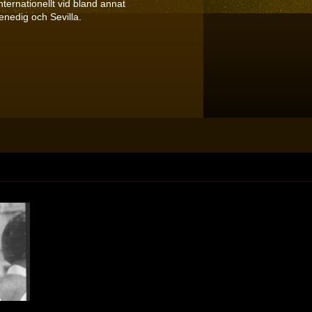
nternationellt vid bland annat
Venedig och Sevilla.