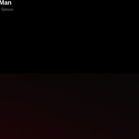
 Man
h Simon