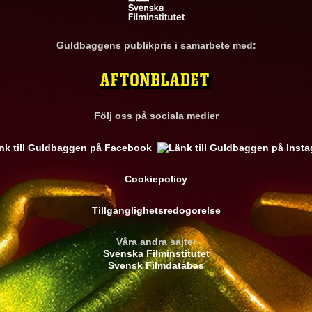
Guldbaggens publikpris i samarbete med:
Följ oss på sociala medier
Cookiepolicy
Tillganglighetsredogorelse
Våra andra sajter
Svenska Filminstitutet
Svensk Filmdatabas