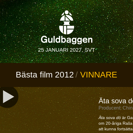
25 JANUARI 2027, SVT
Bästa film 2012
VINNARE
Äta sova d
Producent: Chin
Äta sova dö
är Gab
om 20-åriga Raša 
att kunna fortsätta