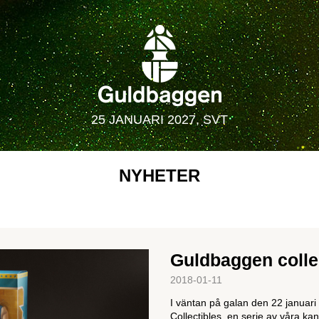
25 JANUARI 2027, SVT
NYHETER
Guldbaggen colle
2018-01-11
I väntan på galan den 22 januar
Collectibles, en serie av våra ka