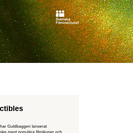
ctibles
i har Guldbaggen lanserat
nske mest populära filmikoner och