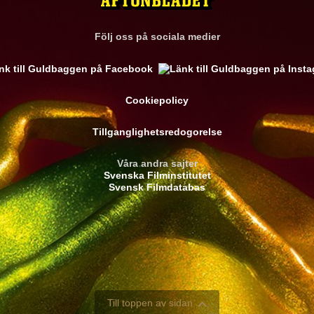
Följ oss på sociala medier
Cookiepolicy
Tillganglighetsredogorelse
Våra andra sajter
Svenska Filminstitutet
Svensk Filmdatabas
Till toppen av sidan